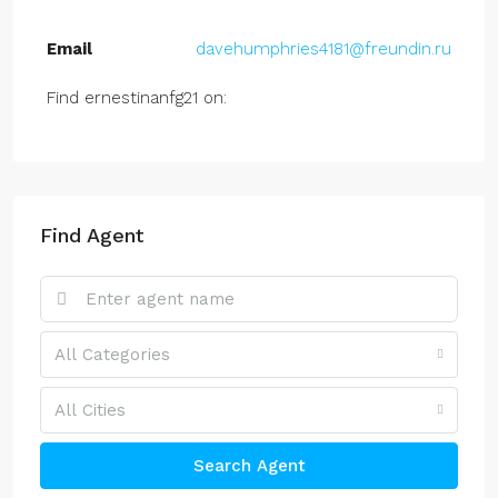
Email
davehumphries4181@freundin.ru
Find ernestinanfg21 on:
Find Agent
All Categories
All Cities
Search Agent